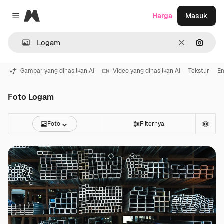
Magnific
Harga
Masuk
Close menu
Jernih
Pencar
Gambar yang dihasilkan AI
Video yang dihasilkan AI
Tekstur
E
Foto Logam
Foto
Filternya