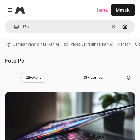
Magnific
Harga
Masuk
Close menu
Jernih
Pencar
Gambar yang dihasilkan AI
Video yang dihasilkan AI
Kantor
Cl
Foto Pc
Foto
Filternya