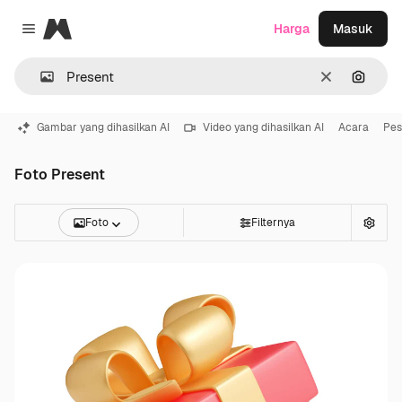
Magnific
Harga
Masuk
Close menu
Jernih
Pencar
Gambar yang dihasilkan AI
Video yang dihasilkan AI
Acara
Pes
Foto Present
Foto
Filternya