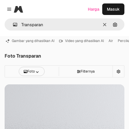
Magnific
Harga
Masuk
Close menu
Jernih
Pencar
Gambar yang dihasilkan AI
Video yang dihasilkan AI
Air
Percik
Foto Transparan
Foto
Filternya