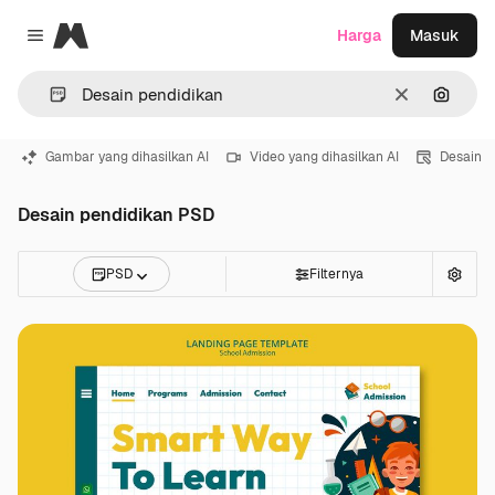
Magnific
Harga
Masuk
Close menu
Jernih
Pencar
Gambar yang dihasilkan AI
Video yang dihasilkan AI
Desain
Desain pendidikan PSD
PSD
Filternya