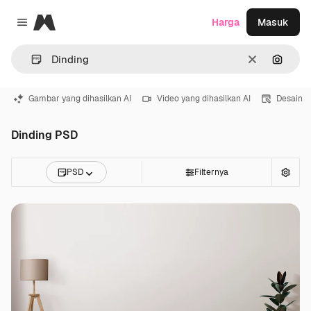
Magnific
Harga
Masuk
Close menu
Jernih
Pencar
Gambar yang dihasilkan AI
Video yang dihasilkan AI
Desain
Dinding PSD
PSD
Filternya