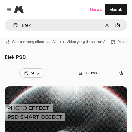
Magnific
Harga
Masuk
Close menu
Jernih
Pencar
Gambar yang dihasilkan AI
Video yang dihasilkan AI
Desain
Efek PSD
PSD
Filternya