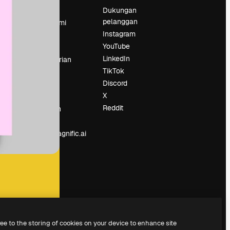
Harga
Dukungan
pelanggan
Tentang kami
Instagram
Reviews
YouTube
Karier
LinkedIn
Tren pencarian
TikTok
Blog
Discord
Acara
X
Slidesgo
an
Reddit
Jual konten
Ruang pers
Mencari magnific.ai
ree to the storing of cookies on your device to enhance site