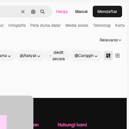
Harga
Masuk
Mendaftar
Jernih
Pencarian berdasarkan gambar
Mencari
ur
Infografis
Peta dunia datar
Media sosial
Teknologi
Kartu
Relevansi
Dapat
diedit
rna
Rakyat
Canggih
secara
daring
Perusahaan
Hubungi kami