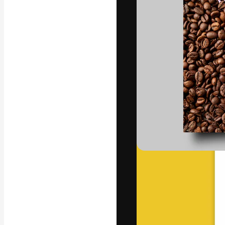
Platform kreat
terbaik Anda. L
dari kalangan k
dan studio.
Bahasa Indo
Copyright © 2010