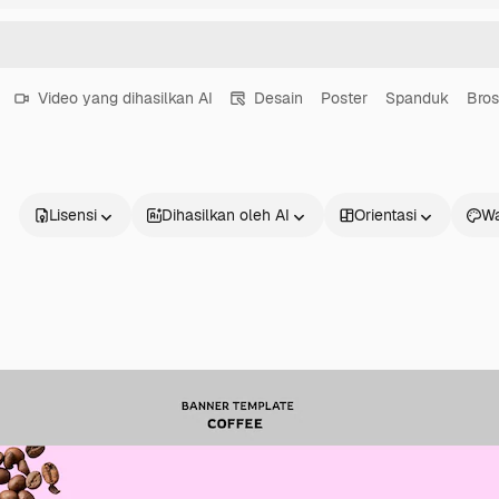
Video yang dihasilkan AI
Desain
Poster
Spanduk
Bros
Lisensi
Dihasilkan oleh AI
Orientasi
Wa
Produk
Mulai