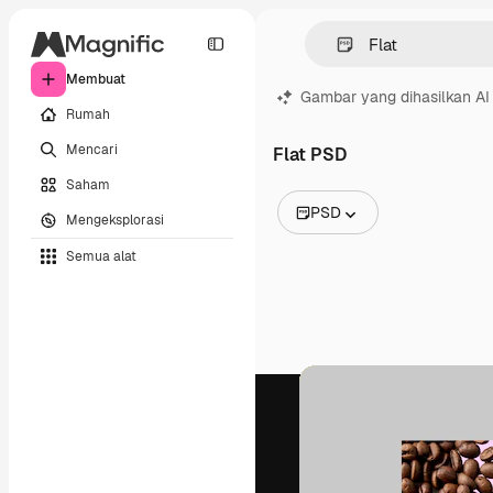
Membuat
Gambar yang dihasilkan AI
Rumah
Mencari
Flat PSD
Saham
PSD
Mengeksplorasi
Semua Gambar
Semua alat
Vektor
Ilustrasi
Foto
PSD
Templat
Mockup
Video
Rekaman
Grafik gerak
Templat video
Ikon
Model 3D
Huruf