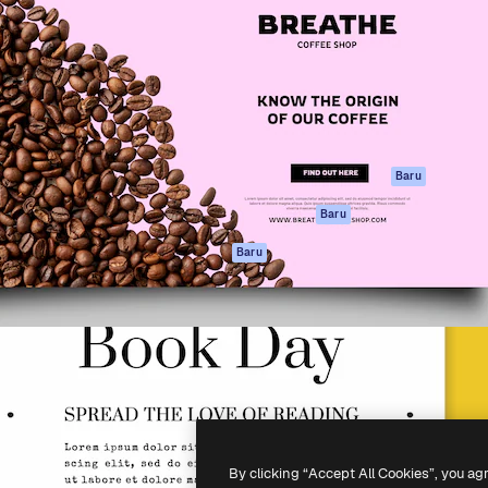
if untuk mengarahkan karya
Spaces
Academy
ebih dari 1 juta pelanggan
Asisten AI
Dokumentasi
reatif, perusahaan, agensi,
Generator gambar
Dukungan
AI
Ketentuan
nesia
Generator video AI
Penggunaan
Generator suara AI
Kebijakan privasi
Konten stok
Asli
Baru
MCP untuk
Kebijakan Cookie
Baru
Claude/ChatGPT
Pusat kepercaya
Agen
Baru
Afiliasi
API
Enterprise
Aplikasi seluler
Semua alat
Magnific
-
2026
Freepik Company S.L.U.
Hak cipta dilindungi undang-undang
.
By clicking “Accept All Cookies”, you ag