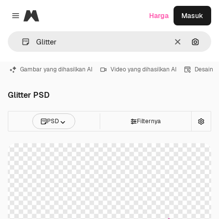
Magnific
Harga
Masuk
Close menu
Jernih
Pencar
Gambar yang dihasilkan AI
Video yang dihasilkan AI
Desain
Glitter PSD
PSD
Filternya