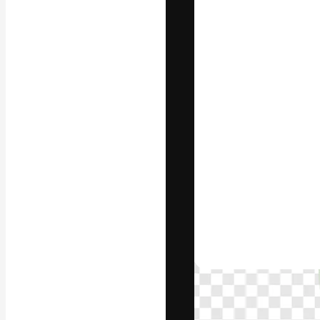
Platform kreat
terbaik Anda. L
dari kalangan k
dan studio.
Bahasa Indo
Copyright © 2010