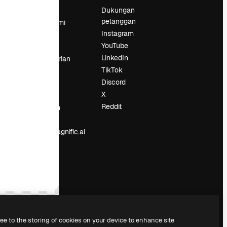
Harga
Dukungan
pelanggan
Tentang kami
Instagram
Reviews
YouTube
Karier
LinkedIn
Tren pencarian
TikTok
Blog
Discord
Acara
X
Slidesgo
an
Reddit
Jual konten
Ruang pers
Mencari magnific.ai
ree to the storing of cookies on your device to enhance site