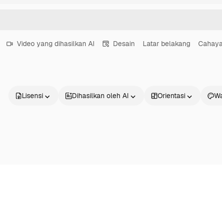
Video yang dihasilkan AI
Desain
Latar belakang
Cahay
Lisensi
Dihasilkan oleh AI
Orientasi
Wa
Produk
Mulai