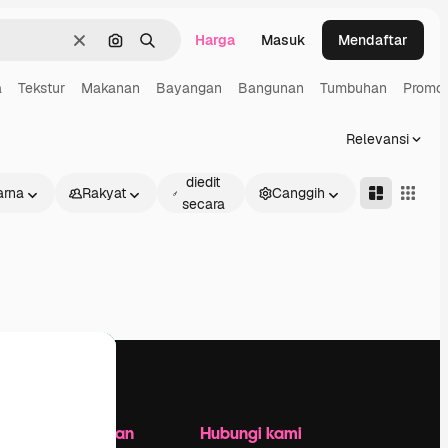
Harga
Masuk
Mendaftar
Jernih
Pencarian berdasarkan gambar
Mencari
a
Tekstur
Makanan
Bayangan
Bangunan
Tumbuhan
Promos
Relevansi
Dapat
diedit
rna
Rakyat
Canggih
secara
daring
Perusahaan
Hubungi kami