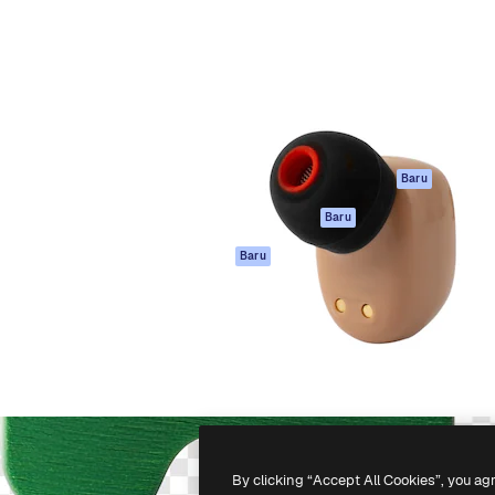
if untuk mengarahkan karya
Spaces
Academy
ebih dari 1 juta pelanggan
Asisten AI
Dokumentasi
reatif, perusahaan, agensi,
Generator gambar
Dukungan
AI
Ketentuan
nesia
Generator video AI
Penggunaan
Generator suara AI
Kebijakan privasi
Konten stok
Asli
Baru
MCP untuk
Kebijakan Cookie
Baru
Claude/ChatGPT
Pusat kepercaya
Agen
Baru
Afiliasi
API
Enterprise
Aplikasi seluler
Semua alat
Magnific
-
2026
Freepik Company S.L.U.
Hak cipta dilindungi undang-undang
.
By clicking “Accept All Cookies”, you ag