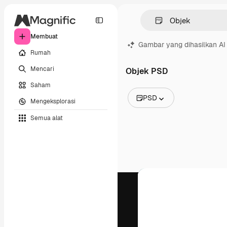
Membuat
Gambar yang dihasilkan AI
Rumah
Mencari
Objek PSD
Saham
PSD
Mengeksplorasi
Semua Gambar
Semua alat
Vektor
Ilustrasi
Foto
PSD
Templat
Mockup
Video
Rekaman
Grafik gerak
Templat video
Ikon
Model 3D
Huruf