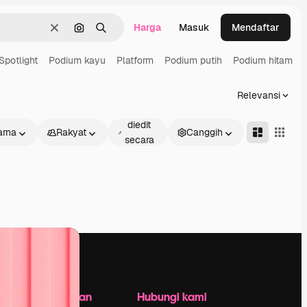
Harga
Masuk
Mendaftar
Jernih
Pencarian berdasarkan gambar
Mencari
Spotlight
Podium kayu
Platform
Podium putih
Podium hitam
Relevansi
Dapat
diedit
rna
Rakyat
Canggih
secara
daring
Perusahaan
Hubungi kami