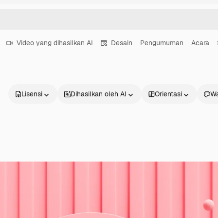
Video yang dihasilkan AI
Desain
Pengumuman
Acara
Lisensi
Dihasilkan oleh AI
Orientasi
Wa
Produk
Mulai