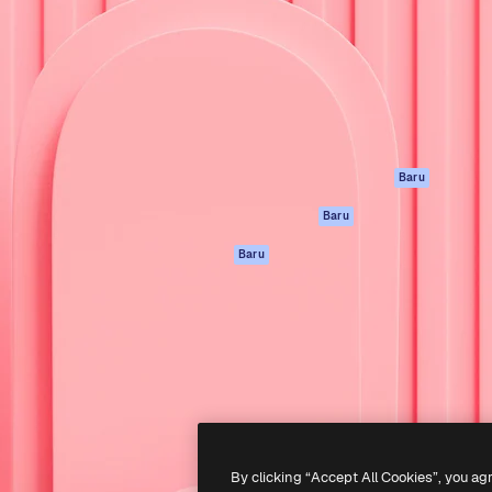
if untuk mengarahkan karya
Spaces
Academy
ebih dari 1 juta pelanggan
Asisten AI
Dokumentasi
reatif, perusahaan, agensi,
Generator gambar
Dukungan
AI
Ketentuan
nesia
Generator video AI
Penggunaan
Generator suara AI
Kebijakan privasi
Konten stok
Asli
Baru
MCP untuk
Kebijakan Cookie
Baru
Claude/ChatGPT
Pusat kepercaya
Agen
Baru
Afiliasi
API
Enterprise
Aplikasi seluler
Semua alat
Magnific
-
2026
Freepik Company S.L.U.
Hak cipta dilindungi undang-undang
.
By clicking “Accept All Cookies”, you ag