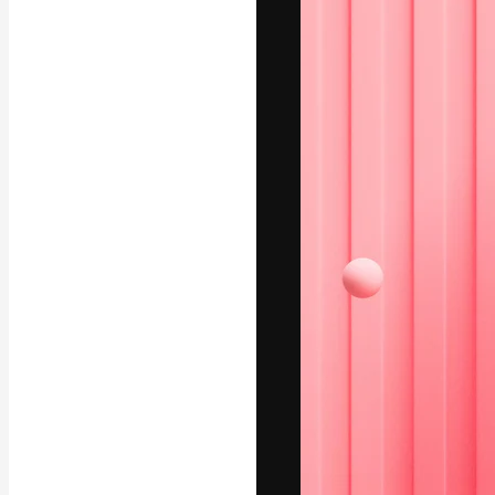
Platform kreat
terbaik Anda. L
dari kalangan k
dan studio.
Bahasa Indo
Copyright © 2010