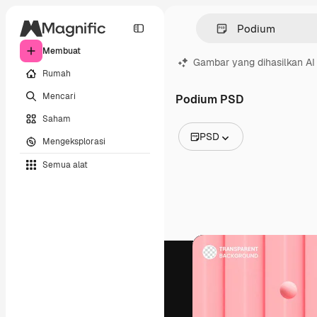
Membuat
Gambar yang dihasilkan AI
Rumah
Mencari
Podium PSD
Saham
PSD
Mengeksplorasi
Semua Gambar
Semua alat
Vektor
Ilustrasi
Foto
PSD
Templat
Mockup
Video
Rekaman
Grafik gerak
Templat video
Ikon
Model 3D
Huruf