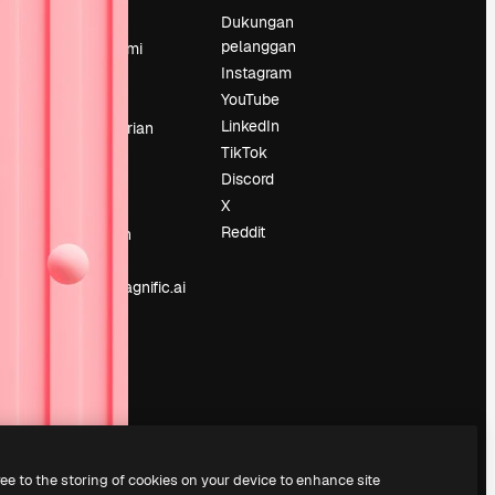
Harga
Dukungan
pelanggan
Tentang kami
Instagram
Reviews
YouTube
Karier
LinkedIn
Tren pencarian
TikTok
Blog
Discord
Acara
X
Slidesgo
an
Reddit
Jual konten
Ruang pers
Mencari magnific.ai
ree to the storing of cookies on your device to enhance site