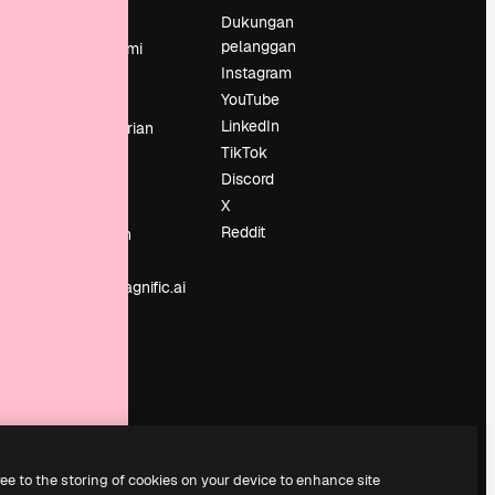
Harga
Dukungan
pelanggan
Tentang kami
Instagram
Reviews
YouTube
Karier
LinkedIn
Tren pencarian
TikTok
Blog
Discord
Acara
X
Slidesgo
an
Reddit
Jual konten
Ruang pers
Mencari magnific.ai
ree to the storing of cookies on your device to enhance site