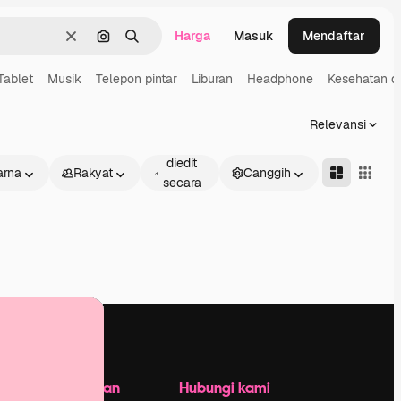
Harga
Masuk
Mendaftar
Jernih
Pencarian berdasarkan gambar
Mencari
Tablet
Musik
Telepon pintar
Liburan
Headphone
Kesehatan di
Relevansi
Dapat
diedit
rna
Rakyat
Canggih
secara
daring
Perusahaan
Hubungi kami