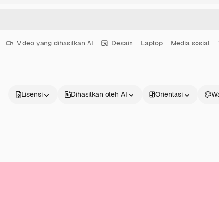
Video yang dihasilkan AI
Desain
Laptop
Media sosial
Lisensi
Dihasilkan oleh AI
Orientasi
Wa
Produk
Mulai