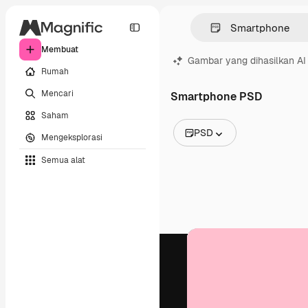
Membuat
Gambar yang dihasilkan AI
Rumah
Mencari
Smartphone PSD
Saham
PSD
Mengeksplorasi
Semua Gambar
Semua alat
Vektor
Ilustrasi
Foto
PSD
Templat
Mockup
Video
Rekaman
Grafik gerak
Templat video
Ikon
Model 3D
Huruf