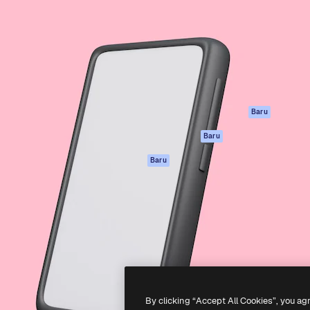
if untuk mengarahkan karya
Spaces
Academy
ebih dari 1 juta pelanggan
Asisten AI
Dokumentasi
reatif, perusahaan, agensi,
Generator gambar
Dukungan
AI
Ketentuan
nesia
Generator video AI
Penggunaan
Generator suara AI
Kebijakan privasi
Konten stok
Asli
Baru
MCP untuk
Kebijakan Cookie
Baru
Claude/ChatGPT
Pusat kepercaya
Agen
Baru
Afiliasi
API
Enterprise
Aplikasi seluler
Semua alat
Magnific
-
2026
Freepik Company S.L.U.
Hak cipta dilindungi undang-undang
.
By clicking “Accept All Cookies”, you ag