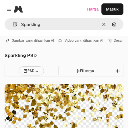
Magnific
Harga
Masuk
Close menu
Jernih
Pencar
Gambar yang dihasilkan AI
Video yang dihasilkan AI
Desain
Sparkling PSD
PSD
Filternya