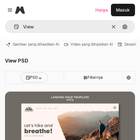
Magnific
Harga
Masuk
Close menu
Jernih
Pencar
Gambar yang dihasilkan AI
Video yang dihasilkan AI
Desain
View PSD
PSD
Filternya