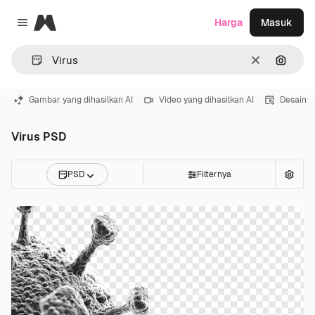
Magnific
Harga
Masuk
Close menu
Jernih
Pencar
Gambar yang dihasilkan AI
Video yang dihasilkan AI
Desain
Virus PSD
PSD
Filternya