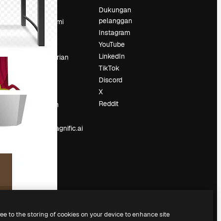
Harga
Dukungan
pelanggan
Tentang kami
Instagram
Reviews
YouTube
Karier
LinkedIn
Tren pencarian
TikTok
Blog
Discord
Acara
X
Slidesgo
an
Reddit
Jual konten
Ruang pers
Mencari magnific.ai
ree to the storing of cookies on your device to enhance site