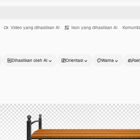
Video yang dihasilkan AI
Ikon yang dihasilkan AI
Komunit
Dihasilkan oleh AI
Orientasi
Warna
Rak
Produk
Mulai