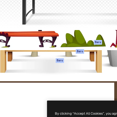
if untuk mengarahkan karya
Spaces
Academy
ebih dari 1 juta pelanggan
Asisten AI
Dokumentasi
reatif, perusahaan, agensi,
Generator gambar
Dukungan
AI
Ketentuan
nesia
Generator video AI
Penggunaan
Generator suara AI
Kebijakan privasi
Konten stok
Asli
Baru
MCP untuk
Kebijakan Cookie
Baru
Claude/ChatGPT
Pusat kepercaya
Agen
Baru
Afiliasi
API
Enterprise
Aplikasi seluler
Semua alat
Magnific
-
2026
Freepik Company S.L.U.
Hak cipta dilindungi undang-undang
.
By clicking “Accept All Cookies”, you ag