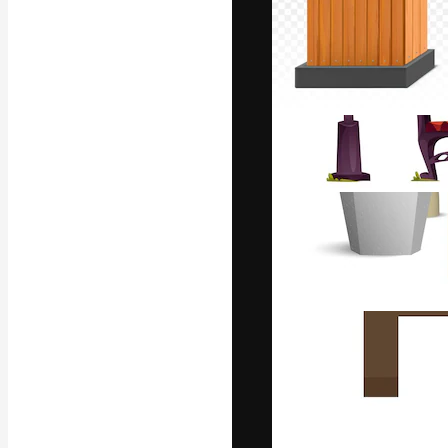
Platform kreat
terbaik Anda. L
dari kalangan k
dan studio.
Bahasa Indo
Copyright © 2010