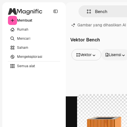
Membuat
Gambar yang dihasilkan AI
Rumah
Mencari
Vektor Bench
Saham
Vektor
Lisensi
Mengeksplorasi
Semua Gambar
Semua alat
Vektor
Ilustrasi
Foto
PSD
Templat
Mockup
Video
Rekaman
Grafik gerak
Templat video
Ikon
Model 3D
Huruf