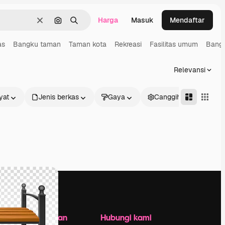
Harga
Masuk
Mendaftar
Jernih
Pencarian berdasarkan gambar
Mencari
as
Bangku taman
Taman kota
Rekreasi
Fasilitas umum
Bangk
Relevansi
yat
Jenis berkas
Gaya
Canggih
Perusahaan
Hubungi kami