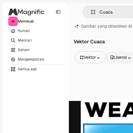
Membuat
Gambar yang dihasilkan AI
Rumah
Mencari
Vektor Cuaca
Saham
Vektor
Lisensi
Mengeksplorasi
Semua Gambar
Semua alat
Vektor
Ilustrasi
Foto
PSD
Templat
Mockup
Video
Rekaman
Grafik gerak
Templat video
Ikon
Model 3D
Huruf