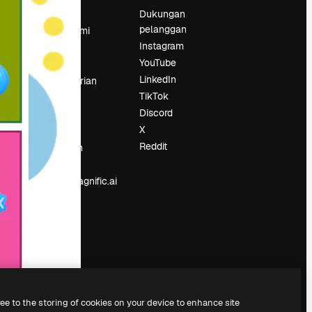
Harga
Dukungan
pelanggan
Tentang kami
Instagram
Reviews
YouTube
Karier
LinkedIn
Tren pencarian
TikTok
Blog
Discord
Acara
X
Slidesgo
an
Reddit
Jual konten
Ruang pers
Mencari magnific.ai
ree to the storing of cookies on your device to enhance site