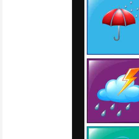
Platform kreat
terbaik Anda. L
dari kalangan k
dan studio.
Bahasa Indo
Copyright © 2010