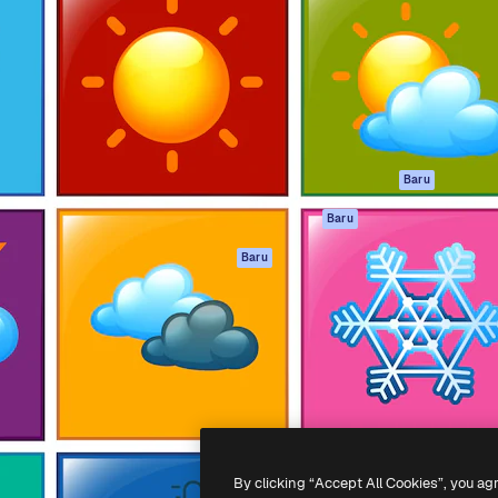
if untuk mengarahkan karya
Spaces
Academy
ebih dari 1 juta pelanggan
Asisten AI
Dokumentasi
reatif, perusahaan, agensi,
Generator gambar
Dukungan
AI
Ketentuan
nesia
Generator video AI
Penggunaan
Generator suara AI
Kebijakan privasi
Konten stok
Asli
Baru
MCP untuk
Kebijakan Cookie
Baru
Claude/ChatGPT
Pusat kepercaya
Agen
Baru
Afiliasi
API
Enterprise
Aplikasi seluler
Semua alat
Magnific
-
2026
Freepik Company S.L.U.
Hak cipta dilindungi undang-undang
.
By clicking “Accept All Cookies”, you ag