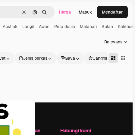
Harga
Masuk
Mendaftar
Jernih
Pencarian berdasarkan gambar
Mencari
Abstrak
Langit
Awan
Peta dunia
Matahari
Bulan
Kalende
Relevansi
yat
Jenis berkas
Gaya
Canggih
Perusahaan
Hubungi kami