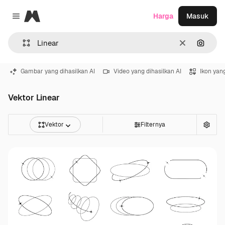
Magnific
Harga
Masuk
Close menu
Jernih
Pencar
Gambar yang dihasilkan AI
Video yang dihasilkan AI
Ikon yang
Vektor Linear
Vektor
Filternya