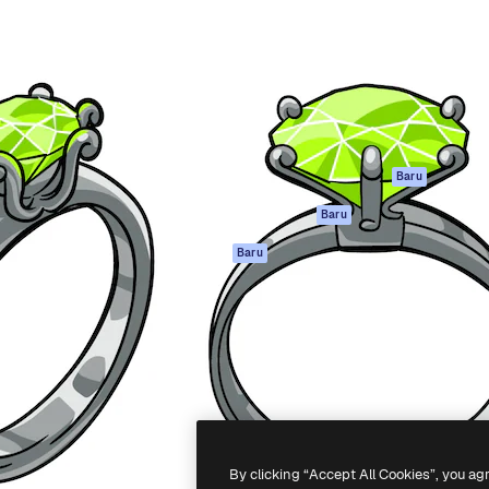
if untuk mengarahkan karya
Spaces
Academy
ebih dari 1 juta pelanggan
Asisten AI
Dokumentasi
reatif, perusahaan, agensi,
Generator gambar
Dukungan
AI
Ketentuan
nesia
Generator video AI
Penggunaan
Generator suara AI
Kebijakan privasi
Konten stok
Asli
Baru
MCP untuk
Kebijakan Cookie
Baru
Claude/ChatGPT
Pusat kepercaya
Agen
Baru
Afiliasi
API
Enterprise
Aplikasi seluler
Semua alat
Magnific
-
2026
Freepik Company S.L.U.
Hak cipta dilindungi undang-undang
.
By clicking “Accept All Cookies”, you ag