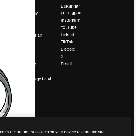
Harga
Dukungan
pelanggan
Tentang kami
Instagram
Reviews
YouTube
Karier
LinkedIn
Tren pencarian
TikTok
Blog
Discord
Acara
X
Slidesgo
an
Reddit
Jual konten
Ruang pers
Mencari magnific.ai
ree to the storing of cookies on your device to enhance site