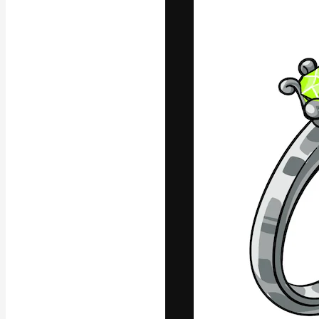
Platform kreat
terbaik Anda. L
dari kalangan k
dan studio.
Bahasa Indo
Copyright © 2010