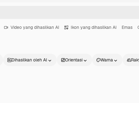
Video yang dihasilkan AI
Ikon yang dihasilkan AI
Emas
Dihasilkan oleh AI
Orientasi
Warna
Rak
Produk
Mulai