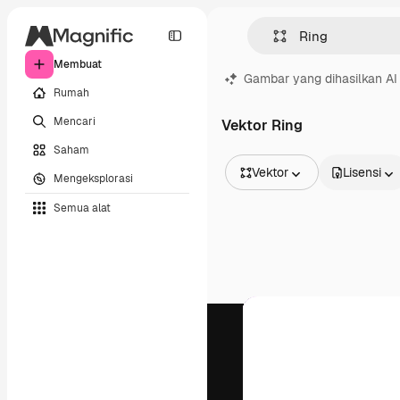
Membuat
Gambar yang dihasilkan AI
Rumah
Mencari
Vektor Ring
Saham
Vektor
Lisensi
Mengeksplorasi
Semua Gambar
Semua alat
Vektor
Ilustrasi
Foto
PSD
Templat
Mockup
Video
Rekaman
Grafik gerak
Templat video
Ikon
Model 3D
Huruf