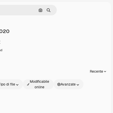
Cerca per immagine
Ricerca
2020
ondividi
ad
Recente
Modificabile
ipo di file
Avanzate
online