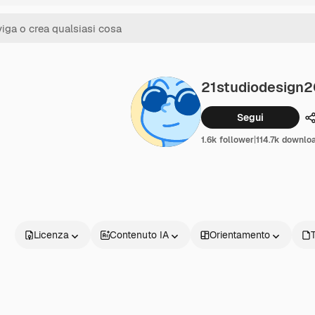
21studiodesign
Segui
C
1.6k follower
|
114.7k downlo
Licenza
Contenuto IA
Orientamento
T