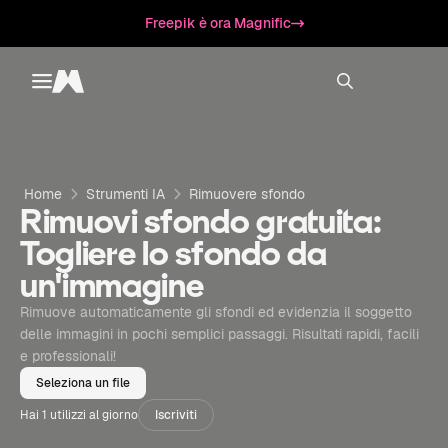
Freepik è ora Magnific
Toggle menu
Magnific
Home
Strumenti IA
Rimuovere sfondo
Rimuovi sfondo gratuita:
Togliere lo sfondo da
un'immagine
Rimuove automaticamente gli sfondi ed evidenzia il soggetto
delle immagini in pochi semplici passaggi. Risultati rapidi, facili
e professionali!
Seleziona un file
Hai 1 utilizzi al giorno
Iscriviti