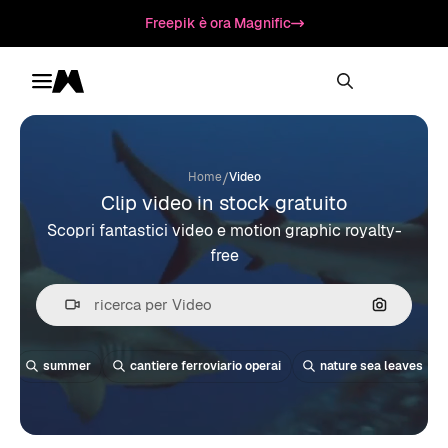
Freepik è ora Magnific
Toggle menu
Magnific
/
Home
Video
Clip video in stock gratuito
Scopri fantastici video e motion graphic royalty-
free
Cerca per
summer
cantiere ferroviario operai
nature sea leaves