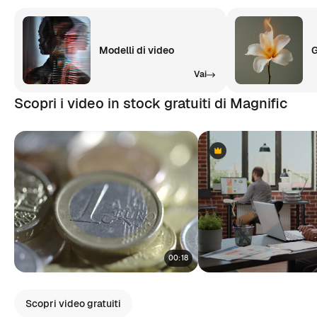
Modelli di video
G
Vai
Scopri i video in stock gratuiti di Magnific
Premium
Premium
00:18
Scopri video gratuiti