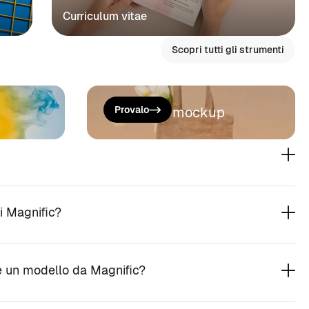
Curriculum vitae
Scopri tutti gli strumenti
Genera un mockup
Provalo
i Magnific?
 un modello da Magnific?