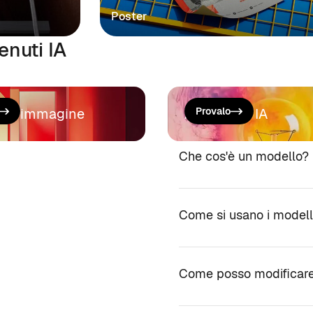
Poster
enuti IA
 un'immagine
Assistente IA
Provalo
Che cos'è un modello?
Come si usano i modell
Come posso modificare