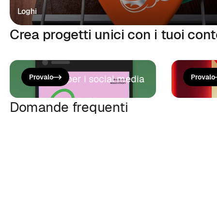
Loghi
Crea progetti unici con i tuoi cont
Crea post per i social media
Provalo
Genera
Provalo
Domande frequenti