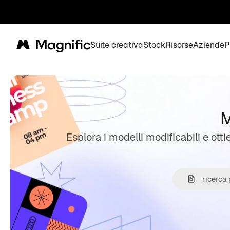
Suite creativa
Stock
Risorse
Aziende
P
Magnific
M
Esplora i modelli modificabili e otti