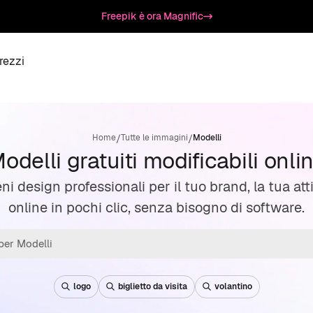
Freepik è ora Magnific
rezzi
/
/
Home
Tutte le immagini
Modelli
odelli gratuiti modificabili onli
eni design professionali per il tuo brand, la tua atti
online in pochi clic, senza bisogno di software.
logo
biglietto da visita
volantino