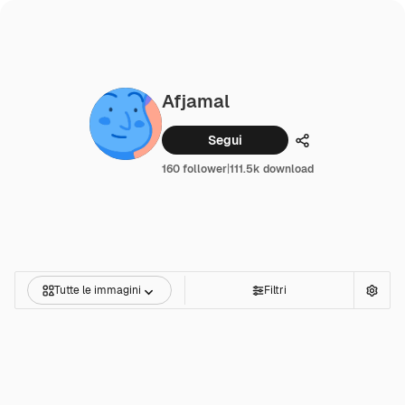
Afjamal
Segui
Condividi
160 follower
|
111.5k download
Tutte le immagini
Filtri