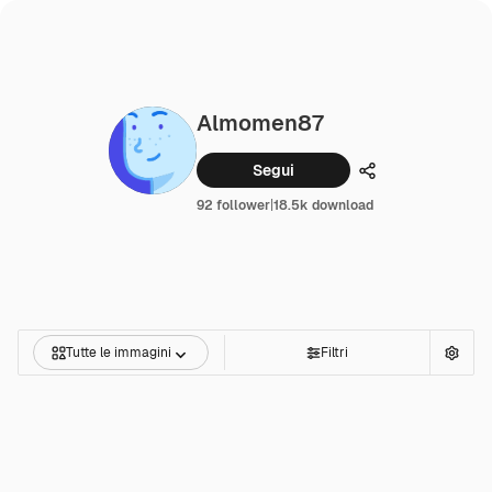
Almomen87
Segui
Condividi
92 follower
|
18.5k download
Tutte le immagini
Filtri