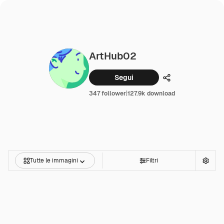
ArtHub02
Segui
Condividi
347 follower
|
127.9k download
Tutte le immagini
Filtri