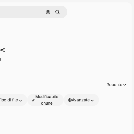
Cerca per immagine
Ricerca
Condividi
d
Recente
Modificabile
ipo di file
Avanzate
online