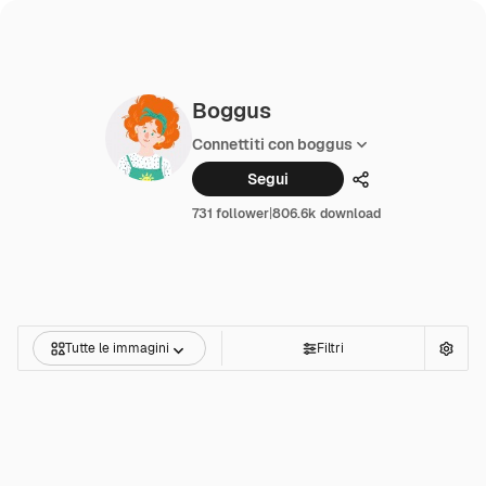
Boggus
Connettiti con boggus
Segui
Condividi
731 follower
|
806.6k download
Tutte le immagini
Filtri