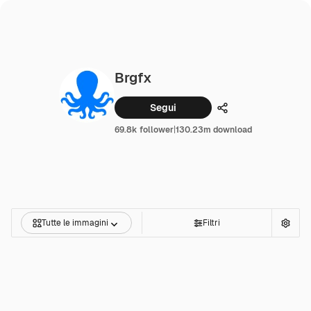
Brgfx
Segui
Condividi
69.8k follower
|
130.23m download
Tutte le immagini
Filtri