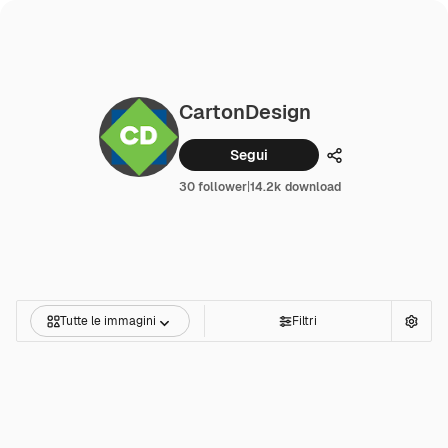
CartonDesign
Segui
Condividi
30 follower
|
14.2k download
Tutte le immagini
Filtri