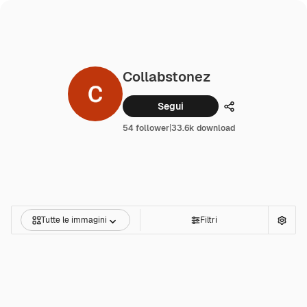
Collabstonez
Segui
Condividi
54 follower
|
33.6k download
Tutte le immagini
Filtri