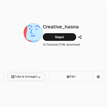
Creative_hasna
Segui
Condividi
12 follower
|
17.9k download
Tutte le immagini
Filtri