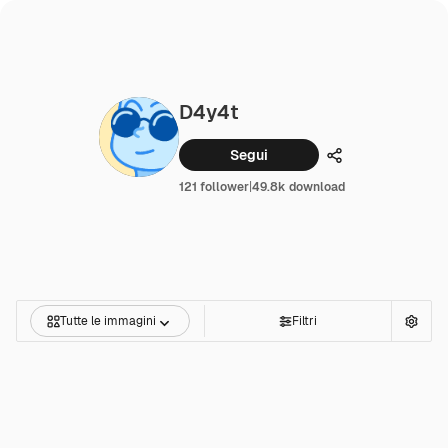
D4y4t
Segui
Condividi
121 follower
|
49.8k download
Tutte le immagini
Filtri