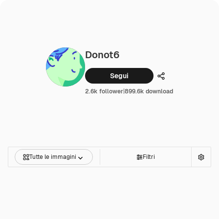
Donot6
Segui
Condividi
2.6k follower
|
899.6k download
Tutte le immagini
Filtri