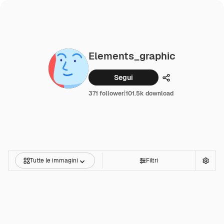
Elements_graphic
Segui
Condividi
371 follower
|
101.5k download
Tutte le immagini
Filtri