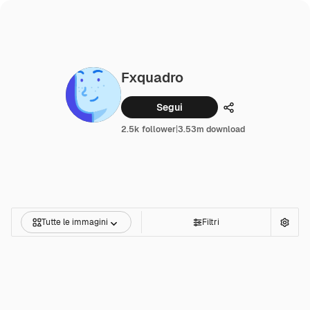
Fxquadro
Segui
Condividi
2.5k follower
|
3.53m download
Tutte le immagini
Filtri