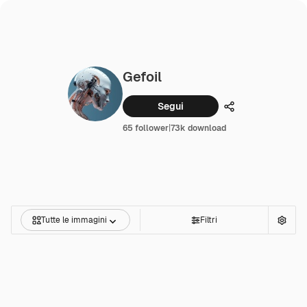
Gefoil
Segui
Condividi
65 follower
|
73k download
Tutte le immagini
Filtri