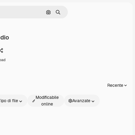
Cerca per immagine
Ricerca
dio
Condividi
oad
Recente
Modificabile
ipo di file
Avanzate
online