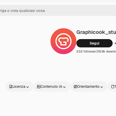
Graphicook_stu
Segui
232 follower
|
39.9k downl
Licenza
Contenuto IA
Orientamento
T