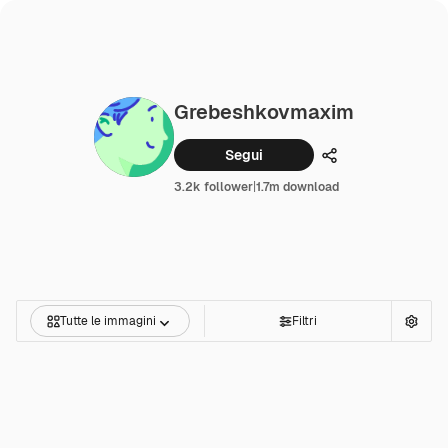
Grebeshkovmaxim
Segui
Condividi
3.2k follower
|
1.7m download
Tutte le immagini
Filtri