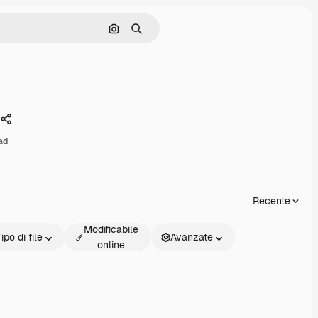
Cerca per immagine
Ricerca
Condividi
ad
Recente
Modificabile
ipo di file
Avanzate
online