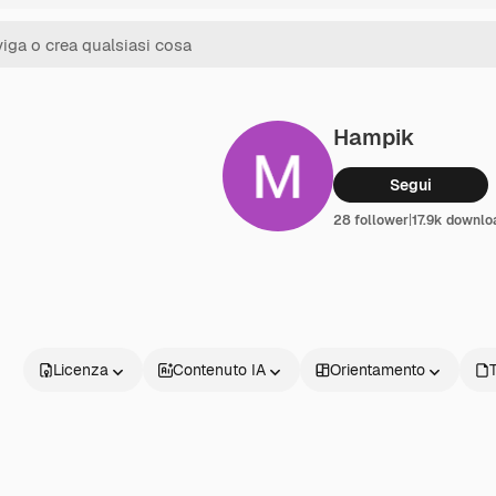
Hampik
Segui
28 follower
|
17.9k downlo
Licenza
Contenuto IA
Orientamento
T