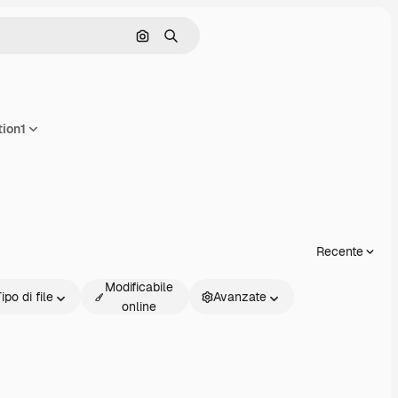
Cerca per immagine
Ricerca
tion1
ndividi
Recente
Modificabile
ipo di file
Avanzate
online