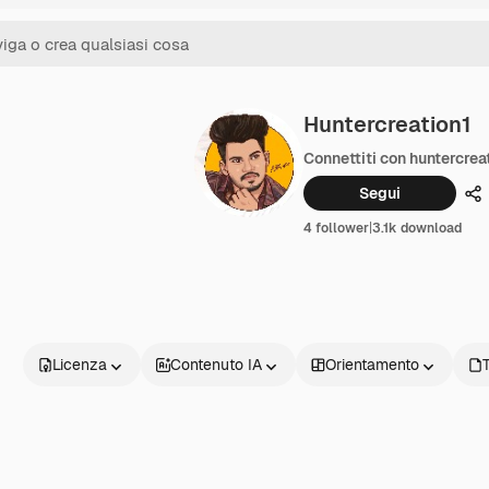
Huntercreation1
Connettiti con huntercrea
Segui
Co
4 follower
|
3.1k download
Licenza
Contenuto IA
Orientamento
T