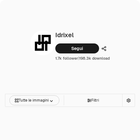
Idrixel
Segui
Condividi
1.7k follower
|
198.3k download
Tutte le immagini
Filtri