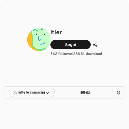
Itler
Segui
Condividi
542 follower
|
236.6k download
Tutte le immagini
Filtri