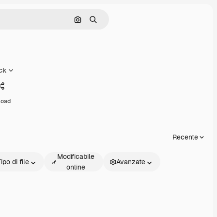
Cerca per immagine
Ricerca
ck
Condividi
load
Recente
Modificabile
ipo di file
Avanzate
online