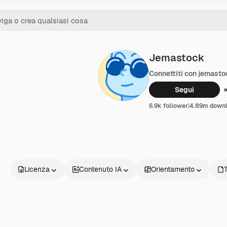
Jemastock
Connettiti con jemasto
Segui
6.9k follower
|
4.89m down
Licenza
Contenuto IA
Orientamento
T