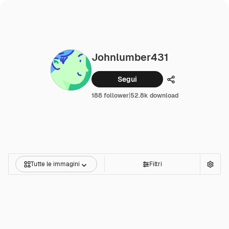
Johnlumber431
Segui
Condividi
188 follower
|
52.8k download
Tutte le immagini
Filtri