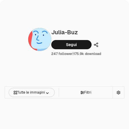
Julia-Buz
Segui
Condividi
247 follower
|
175.9k download
Tutte le immagini
Filtri