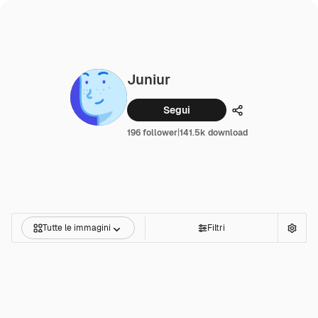
Juniur
Segui
Condividi
196 follower
|
141.5k download
Tutte le immagini
Filtri