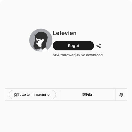
Lelevien
Segui
Condividi
564 follower
|
96.6k download
Tutte le immagini
Filtri