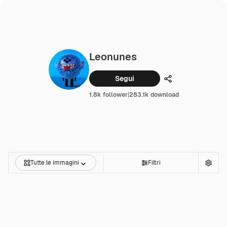
Leonunes
Segui
Condividi
1.8k follower
|
283.1k download
Tutte le immagini
Filtri