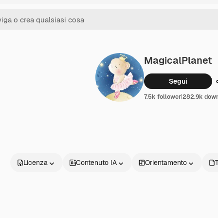
MagicalPlanet
Segui
7.5k follower
|
282.9k dow
Licenza
Contenuto IA
Orientamento
T