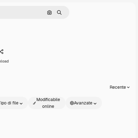
Cerca per immagine
Ricerca
Condividi
nload
Recente
Modificabile
ipo di file
Avanzate
online